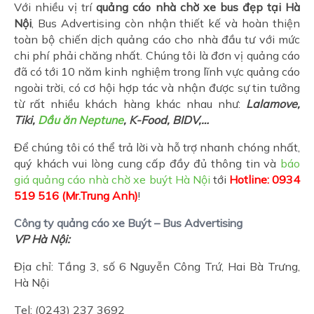
Với nhiều vị trí
quảng cáo nhà chờ xe bus đẹp tại Hà
Nội
, Bus Advertising còn nhận thiết kế và hoàn thiện
toàn bộ chiến dịch quảng cáo cho nhà đầu tư với mức
chi phí phải chăng nhất. Chúng tôi là đơn vị quảng cáo
đã có tới 10 năm kinh nghiệm trong lĩnh vực quảng cáo
ngoài trời, có cơ hội hợp tác và nhận được sự tin tưởng
từ rất nhiều khách hàng khác nhau như:
Lalamove,
Tiki,
Dầu ăn Neptune
, K-Food, BIDV,…
Để chúng tôi có thể trả lời và hỗ trợ nhanh chóng nhất,
quý khách vui lòng cung cấp đầy đủ thông tin và
báo
giá quảng cáo nhà chờ xe buýt Hà Nội
tới
Hotline: 0934
519 516 (Mr.Trung Anh)
!
Công ty quảng cáo xe Buýt – Bus Advertising
VP Hà Nội:
Địa chỉ: Tầng 3, số 6 Nguyễn Công Trứ, Hai Bà Trưng,
Hà Nội
Tel: (0243) 237 3692