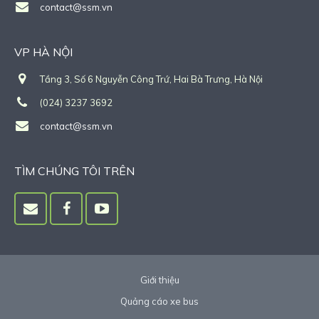
contact@ssm.vn
VP HÀ NỘI
Tầng 3, Số 6 Nguyễn Công Trứ, Hai Bà Trưng, Hà Nội
(024) 3237 3692
contact@ssm.vn
TÌM CHÚNG TÔI TRÊN
Giới thiệu
Quảng cáo xe bus