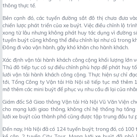
thông thực tế.
Bên cạnh đó, các tuyến đường sắt đô thị chưa đưa v
chiến lược phát triển của xe buýt. Việc điều chỉnh lộ tr
xong từ lâu nhưng không phát huy tác dụng vì đường sắt
tuyến buýt cũng không thể điều chỉnh lại như cũ trong kh
Đông đi vào vận hành, gây khó khăn cho hành khách.
Xác định vận tải hành khách công cộng khối lượng lớn vẫ
Thủ đô tiếp tục có sự điều chỉnh phù hợp để phát huy tố
lưới vận tải hành khách công cộng. Thực hiện sự chỉ đạ
tới, Tổng Công ty Vận tải Hà Nội sẽ tiếp tục mở thêm 1
mở thêm các mini buýt để phục vụ nhu cầu đi lại của nhâ
Giám đốc Sở Giao thông Vận tải Hà Nội Vũ Văn Viện cho
cho mạng lưới giao thông, không chỉ hệ thống hạ tầ
lưới xe buýt của thành phố cũng được tập trung đầu tư p
Đến nay, Hà Nội đã có 124 tuyến buýt; trong đó, có 100 t
kế cận, 2 tuyến City Tour. Mạng lưới xe buýt đã phủ