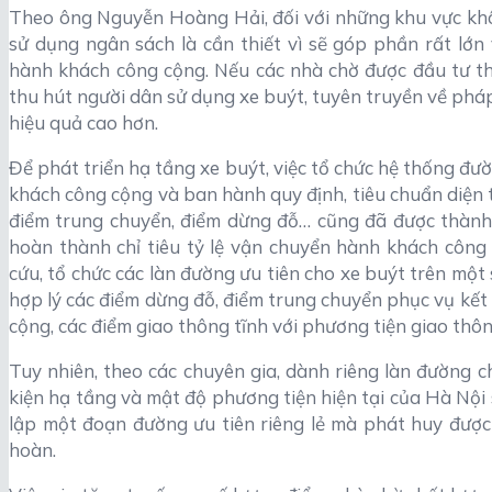
Theo ông Nguyễn Hoàng Hải, đối với những khu vực khôn
sử dụng ngân sách là cần thiết vì sẽ góp phần rất lớn 
hành khách công cộng. Nếu các nhà chờ được đầu tư thì
thu hút người dân sử dụng xe buýt, tuyên truyền về pháp
hiệu quả cao hơn.
Để phát triển hạ tầng xe buýt, việc tổ chức hệ thống đư
khách công cộng và ban hành quy định, tiêu chuẩn diện tíc
điểm trung chuyển, điểm dừng đỗ… cũng đã được thành 
hoàn thành chỉ tiêu tỷ lệ vận chuyển hành khách công
cứu, tổ chức các làn đường ưu tiên cho xe buýt trên một s
hợp lý các điểm dừng đỗ, điểm trung chuyển phục vụ kết 
cộng, các điểm giao thông tĩnh với phương tiện giao thô
Tuy nhiên, theo các chuyên gia, dành riêng làn đường c
kiện hạ tầng và mật độ phương tiện hiện tại của Hà Nội 
lập một đoạn đường ưu tiên riêng lẻ mà phát huy được 
hoàn.