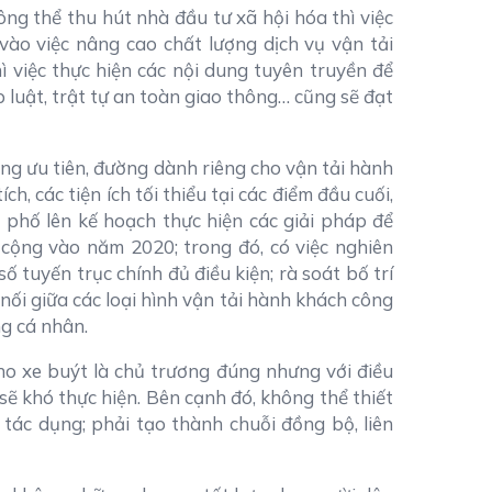
g thể thu hút nhà đầu tư xã hội hóa thì việc
vào việc nâng cao chất lượng dịch vụ vận tải
 việc thực hiện các nội dung tuyên truyền để
 luật, trật tự an toàn giao thông… cũng sẽ đạt
ờng ưu tiên, đường dành riêng cho vận tải hành
h, các tiện ích tối thiểu tại các điểm đầu cuối,
phố lên kế hoạch thực hiện các giải pháp để
 cộng vào năm 2020; trong đó, có việc nghiên
ố tuyến trục chính đủ điều kiện; rà soát bố trí
nối giữa các loại hình vận tải hành khách công
ng cá nhân.
ho xe buýt là chủ trương đúng nhưng với điều
sẽ khó thực hiện. Bên cạnh đó, không thể thiết
tác dụng; phải tạo thành chuỗi đồng bộ, liên