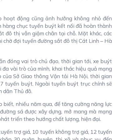
ào hoạt động cũng ảnh hưởng không nhỏ đến
ình hàng chục tuyến buýt kết nối đã hoàn thành
 đô thị vẫn giậm chân tại chỗ. Mặt khác, các
i chờ đợi tuyến đường sắt đô thị Cát Linh – Hà
n đóng vai trò chủ đạo, thời gian tới, xe buýt
i đa vài trò của mình, khai thác hiệu quả mạng
o của Sở Giao thông Vận tải Hà Nội, thời gian
7 tuyến buýt. Ngoài tuyến buýt trục chính sẽ
n dân Thủ đô.
 biết, nhiều năm qua, để tăng cường năng lực
ng đường sá được xây dựng, mở mang mà mạng
hát triển theo hướng chất lượng, hiện đại.
uyến trợ giá, 10 tuyến không trợ giá, 12 tuyến
 khắp 30 quận, huyện, thị xã và phục vụ đến