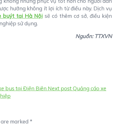
ợng không những phục vụ tốt hơn cho người dân
c hưởng không ít lợi ích từ điều này. Dịch vụ
e buýt tại Hà Nội
sẽ có thêm cơ sở, điều kiện
 nghiệp sử dụng.
Nguồn: TTXVN
e bus tại Điện Biên
Next post
Quảng cáo xe
ghiệp
s are marked
*