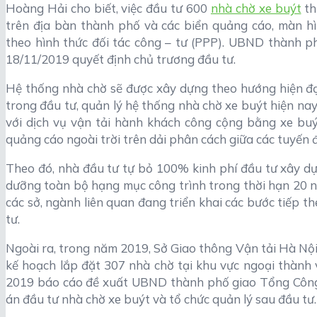
Hoàng Hải cho biết, việc đầu tư 600
nhà chờ xe buýt
th
trên địa bàn thành phố và các biển quảng cáo, màn hì
theo hình thức đối tác công – tư (PPP). UBND thành
18/11/2019 quyết định chủ trương đầu tư.
Hệ thống nhà chờ sẽ được xây dựng theo hướng hiện đạ
trong đầu tư, quản lý hệ thống nhà chờ xe buýt hiện na
với dịch vụ vận tải hành khách công cộng bằng xe buýt;
quảng cáo ngoài trời trên dải phân cách giữa các tuyến 
Theo đó, nhà đầu tư tự bỏ 100% kinh phí đầu tư xây dựn
dưỡng toàn bộ hạng mục công trình trong thời hạn 20 
các sở, ngành liên quan đang triển khai các bước tiếp 
tư.
Ngoài ra, trong năm 2019, Sở Giao thông Vận tải Hà Nội
kế hoạch lắp đặt 307 nhà chờ tại khu vực ngoại thàn
2019 báo cáo đề xuất UBND thành phố giao Tổng Công 
án đầu tư nhà chờ xe buýt và tổ chức quản lý sau đầu tư.