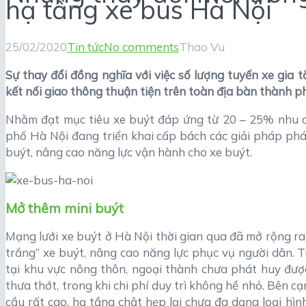
hạ tầng xe bus Hà Nội
25/02/2020
Tin tức
No comments
Thao Vu
Sự thay đổi đồng nghĩa với việc số lượng tuyến xe gia 
kết nối giao thông thuận tiện trên toàn địa bàn thành ph
Nhằm đạt mục tiêu xe buýt đáp ứng từ 20 – 25% nhu c
phố Hà Nội đang triển khai cấp bách các giải pháp phá
buýt, nâng cao năng lực vận hành cho xe buýt.
Mở thêm mini buýt
Mạng lưới xe buýt ở Hà Nội thời gian qua đã mở rộng ra 
trắng” xe buýt, nâng cao năng lực phục vụ người dân. T
tại khu vực nông thôn, ngoại thành chưa phát huy được 
thưa thớt, trong khi chi phí duy trì không hề nhỏ. Bên c
cầu rất cao, hạ tầng chật hẹp lại chưa đa dạng loại hình