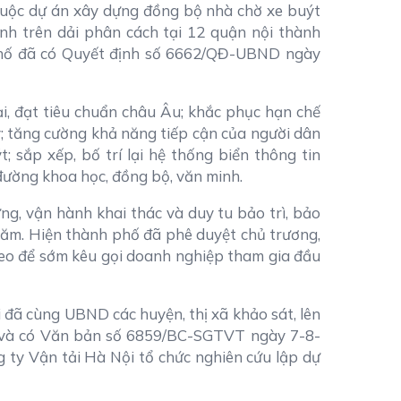
uộc dự án xây dựng đồng bộ nhà chờ xe buýt
nh trên dải phân cách tại 12 quận nội thành
 phố đã có Quyết định số 6662/QĐ-UBND ngày
i, đạt tiêu chuẩn châu Âu; khắc phục hạn chế
y; tăng cường khả năng tiếp cận của người dân
 sắp xếp, bố trí lại hệ thống biển thông tin
đường khoa học, đồng bộ, văn minh.
g, vận hành khai thác và duy tu bảo trì, bảo
năm. Hiện thành phố đã phê duyệt chủ trương,
theo để sớm kêu gọi doanh nghiệp tham gia đầu
 đã cùng UBND các huyện, thị xã khảo sát, lên
h và có Văn bản số 6859/BC-SGTVT ngày 7-8-
ty Vận tải Hà Nội tổ chức nghiên cứu lập dự