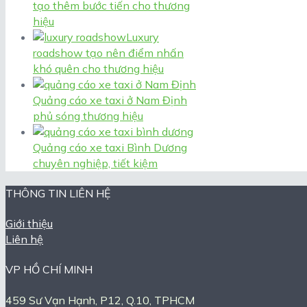
tạo thêm bước tiến cho thương
hiệu
Luxury
roadshow tạo nên điểm nhấn
khó quên cho thương hiệu
Quảng cáo xe taxi ở Nam Định
phủ sóng thương hiệu
Quảng cáo xe taxi Bình Dương
chuyên nghiệp, tiết kiệm
THÔNG TIN LIÊN HỆ
Giới thiệu
Liên hệ
VP HỒ CHÍ MINH
459 Sư Vạn Hạnh, P12, Q.10, TPHCM