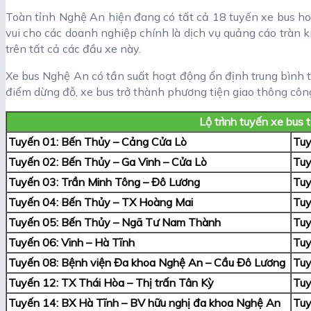
Toàn tỉnh Nghệ An hiện đang có tất cả 18 tuyến xe bus hoạt
vui cho các doanh nghiệp chính là dịch vụ quảng cáo tràn 
trên tất cả các đầu xe này.
Xe bus Nghệ An có tần suất hoạt động ổn định trung bình t
điểm dừng đỗ, xe bus trở thành phương tiện giao thông côn
Lộ trình tuyến xe bus 
Tuyến 01: Bến Thủy – Cảng Cửa Lò
Tuy
Tuyến 02: Bến Thủy – Ga Vinh – Cửa Lò
Tuy
Tuyến 03: Trần Minh Tông – Đô Lương
Tuy
Tuyến 04: Bến Thủy – TX Hoàng Mai
Tuy
Tuyến 05: Bến Thủy – Ngã Tư Nam Thành
Tuy
Tuyến 06: Vinh – Hà Tĩnh
Tuy
Tuyến 08: Bệnh viện Đa khoa Nghệ An – Cầu Đô Lương
Tuy
Tuyến 12: TX Thái Hòa – Thị trấn Tân Kỳ
Tuy
Tuyến 14: BX Hà Tĩnh – BV hữu nghị đa khoa Nghệ An
Tuy