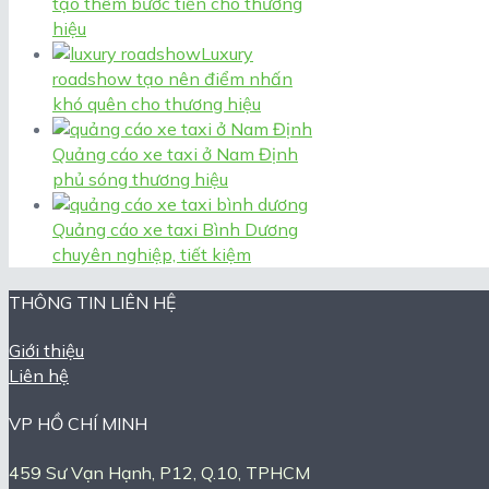
tạo thêm bước tiến cho thương
hiệu
Luxury
roadshow tạo nên điểm nhấn
khó quên cho thương hiệu
Quảng cáo xe taxi ở Nam Định
phủ sóng thương hiệu
Quảng cáo xe taxi Bình Dương
chuyên nghiệp, tiết kiệm
THÔNG TIN LIÊN HỆ
Giới thiệu
Liên hệ
VP HỒ CHÍ MINH
459 Sư Vạn Hạnh, P12, Q.10, TPHCM