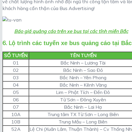
về chất lượng hình ảnh nhờ đội ngũ thi công tận tâm và l
khách hàng cẩn thận của Bus Advertising!
Báo giá quảng cáo trên xe bus tại các tỉnh miền Bắc
6. L
ộ trình các tuyến xe bus quảng cáo tại Bắ
SỐ TUYẾN
TÊN TUYẾN
01
Bắc Ninh – Lương Tài
02
Bắc Ninh – Sao Đỏ
03
Bắc Ninh – Yên Phong
04
Bắc Ninh – Kênh Vàng
05
Lim – Phật Tích – Đền Đô
06
Từ Sơn – Đông Xuyên
07
Bắc Ninh – Lai Hạ
10A
Trung tâm TX Từ Sơn – Long Biên
10B
Trung Mầu – Long Biên
52A
Lệ Chi (Xuân Lâm, Thuận Thành) – Cv Thống Nh