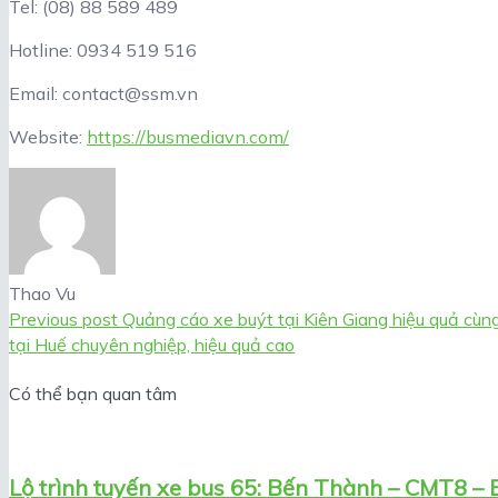
Tel: (08) 88 589 489
Hotline: 0934 519 516
Email: contact@ssm.vn
Website:
https://busmediavn.com/
Thao Vu
Previous post
Quảng cáo xe buýt tại Kiên Giang hiệu quả cùn
tại Huế chuyên nghiệp, hiệu quả cao
Có thể bạn quan tâm
Lộ trình tuyến xe bus 65: Bến Thành – CMT8 –