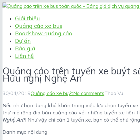
Giới thiệu
Quảng cáo xe bus
Roadshow quảng cáo
Dự án
Báo giá
Liên hệ
Quảng cáo trên tuyến xe buýt s
Hữu nghị Nghệ An
30/04/2019
Quảng cáo xe buýt
No comments
Thao Vu
Nếu như bạn đang khó khăn trong việc lựa chọn tuyến xe b
thử mở rộng địa bàn quảng cáo với những tuyến xe liên 
Nghệ An
?! Như vậy chỉ cần 1 tuyến xe, bạn có thể phủ rộng
Danh mục nội dung