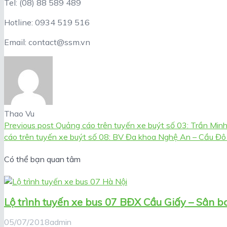
Tel: (08) 88 589 489
Hotline: 0934 519 516
Email: contact@ssm.vn
Thao Vu
Previous post
Quảng cáo trên tuyến xe buýt số 03: Trần Min
cáo trên tuyến xe buýt số 08: BV Đa khoa Nghệ An – Cầu Đ
Có thể bạn quan tâm
Lộ trình tuyến xe bus 07 BĐX Cầu Giấy – Sân ba
05/07/2018
admin