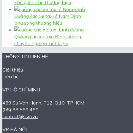
khó quên cho thương hiệu
Quảng cáo xe taxi ở Nam Định
phủ sóng thương hiệu
Quảng cáo xe taxi Bình Dương
chuyên nghiệp, tiết kiệm
THÔNG TIN LIÊN HỆ
Giới thiệu
Liên hệ
VP HỒ CHÍ MINH
459 Sư Vạn Hạnh, P12, Q.10, TPHCM
(08) 88 589 489
contact@ssm.vn
VP HÀ NỘI