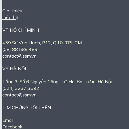
Giới thiệu
Liên hệ
VP HỒ CHÍ MINH
459 Sư Vạn Hạnh, P12, Q.10, TPHCM
(08) 88 589 489
contact@ssm.vn
VP HÀ NỘI
Tầng 3, Số 6 Nguyễn Công Trứ, Hai Bà Trưng, Hà Nội
(024) 3237 3692
contact@ssm.vn
TÌM CHÚNG TÔI TRÊN
Email
Facebook