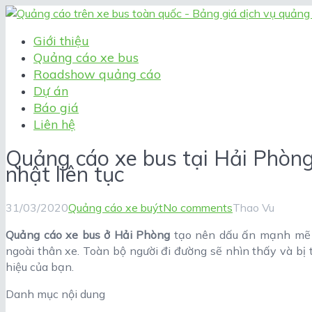
Giới thiệu
Quảng cáo xe bus
Roadshow quảng cáo
Dự án
Báo giá
Liên hệ
Quảng cáo xe bus tại Hải Phòng 
nhật liên tục
31/03/2020
Quảng cáo xe buýt
No comments
Thao Vu
Quảng cáo xe bus ở Hải Phòng
tạo nên dấu ấn mạnh mẽ c
ngoài thân xe. Toàn bộ người đi đường sẽ nhìn thấy và bị 
hiệu của bạn.
Danh mục nội dung