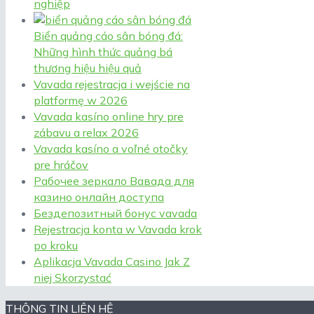
nghiệp
Biển quảng cáo sân bóng đá:
Những hình thức quảng bá
thương hiệu hiệu quả
Vavada rejestracja i wejście na
platformę w 2026
Vavada kasíno online hry pre
zábavu a relax 2026
Vavada kasíno a voľné otočky
pre hráčov
Рабочее зеркало Вавада для
казино онлайн доступа
Бездепозитный бонус vavada
Rejestracja konta w Vavada krok
po kroku
Aplikacja Vavada Casino Jak Z
niej Skorzystać
THÔNG TIN LIÊN HỆ